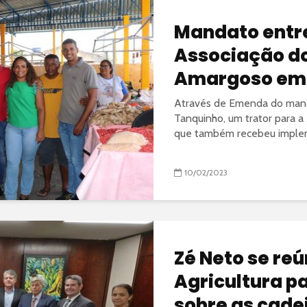
Mandato entre
Associação d
Amargoso em
Através de Emenda do mand
Tanquinho, um trator para 
que também recebeu implemen
10/02/2023
Zé Neto se re
Agricultura p
sobre as cadei