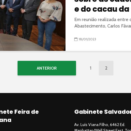
e do cacau da
Em reunião realizada entre o
Abastecimento, Carlos Fávar
18/01/2023
1
2
ANTERIOR
nete Feira de
Gabinete Salvado
ana
Av. Luís Viana Filho, 6462 Ed.
Manhattan/Wall Street East, Tor