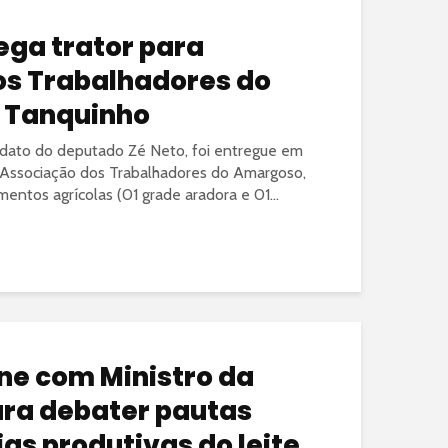
ga trator para
os Trabalhadores do
 Tanquinho
ato do deputado Zé Neto, foi entregue em
a Associação dos Trabalhadores do Amargoso,
tos agrícolas (01 grade aradora e 01...
úne com Ministro da
ara debater pautas
as produtivas do leite