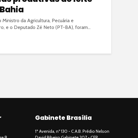
 Bahia
 Ministro da Agricultura, Pecuária e
o, e o Deputado Zé Neto (PT-BA), foram...
r
Gabinete Brasília
1ª Avenida, nº 130 - C.A.B. Prédio Nelson
re B,
David Ribeiro Gabinete 207 - CEP