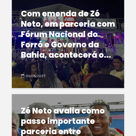
Com emenda de Zé
Neto, em parceria com
Fórum Nacional do
Forró e Governo da
Bahia, acontecerá o...
06/06/2025
Zé Neto avalia como
passo importante
parceria entre