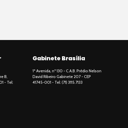
r
Gabinete Brasília
1ª Avenida, nº 130 - C.A.B. Prédio Nelson
re B,
David Ribeiro Gabinete 207 - CEP
01 - Tel:
41745-001 - Tel: (71) 3115.7133