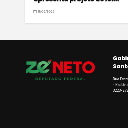
11/03/2026
Gabi
Sant
Rua Domi
- Kalilâ
3223-27