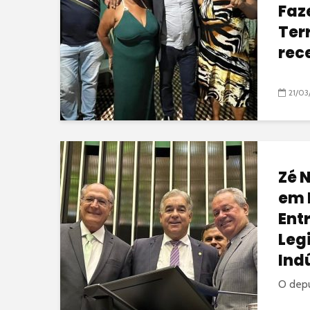
Faz
Ter
rec
21/03
Zé 
em 
Ent
Leg
Ind
O depu