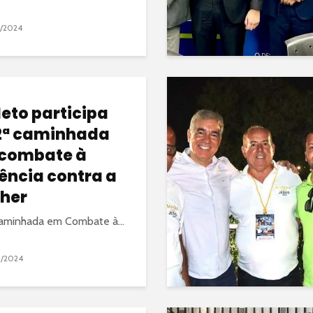
3/2024
Neto participa
2ª caminhada
combate à
lência contra a
her
aminhada em Combate à...
3/2024