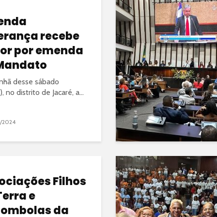
enda
erança recebe
tor por emenda
Mandato
nhã desse sábado
, no distrito de Jacaré, a...
3/2024
ociações Filhos
Terra e
lombolas da