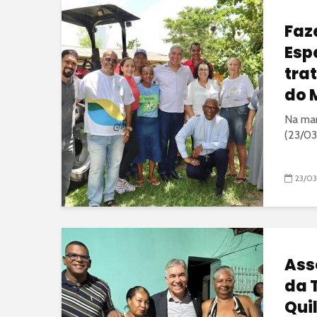
Faz
Esp
tra
do 
Na ma
(23/03)
23/0
Ass
da 
Qui