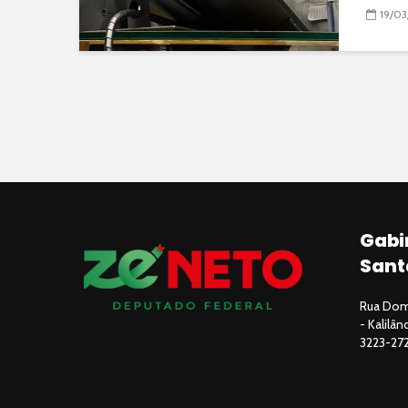
19/03
Gabi
Sant
Rua Domi
- Kalilâ
3223-27