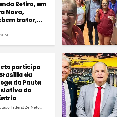
enda Retiro, em
ra Nova,
ebem trator,...
/2024
Neto participa
Brasília da
rega da Pauta
islativa da
ústria
tado federal Zé Neto...