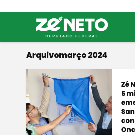
Arquivomarço 2024
Zé 
5 m
eme
San
con
Onc