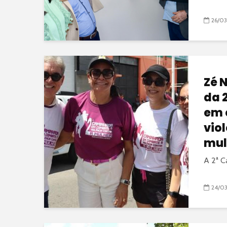
26/0
Zé 
da 
em 
vio
mul
A 2ª C
24/0