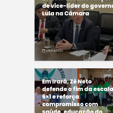
de vice-líder do govern
Lula na Câmara
09/04/2025
Em Irará, Zé Neto
defende o fim da escal
6×1 e reforça
compromisso com
saúde, educação do