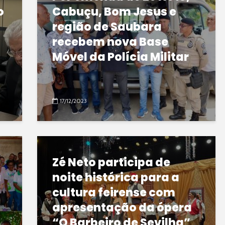
o
Cabuçu, Bom Jesus e
região de Saubara
recebem nova Base
Móvel da Polícia Militar
17/12/2023
Zé Neto participa de
a
noite histórica para a
cultura feirense com
apresentação da ópera
“O Barbeiro de Sevilha”