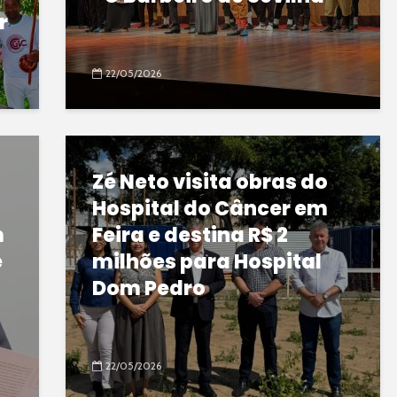
r
22/05/2026
Zé Neto visita obras do
Hospital do Câncer em
m
Feira e destina R$ 2
e
milhões para Hospital
Dom Pedro
22/05/2026