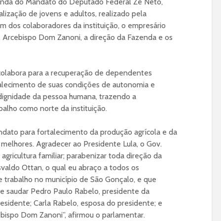
enda do Mandato do Deputado Federal Zé Neto,
lização de jovens e adultos, realizado pela
m dos colaboradores da instituição, o empresário
, Arcebispo Dom Zanoni, a direção da Fazenda e os
ca colabora para a recuperação de dependentes
talecimento de suas condições de autonomia e
 dignidade da pessoa humana, trazendo a
abalho como norte da instituição.
dato para fortalecimento da produção agrícola e da
ias melhores. Agradecer ao Presidente Lula, o Gov.
agricultura familiar; parabenizar toda direção da
aldo Ottan, o qual eu abraço a todos os
 trabalho no município de São Gonçalo, e que
e saudar Pedro Paulo Rabelo, presidente da
residente; Carla Rabelo, esposa do presidente; e
ebispo Dom Zanoni”, afirmou o parlamentar.