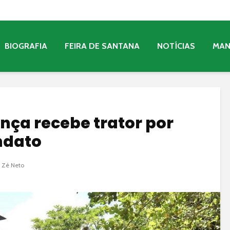
BIOGRAFIA
FEIRA DE SANTANA
NOTÍCIAS
MA
nça recebe trator por
ndato
 Zé Neto