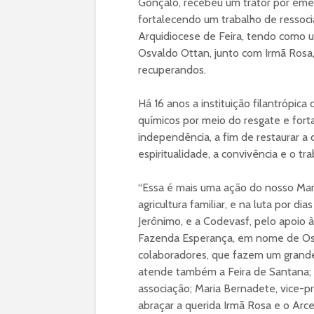
Gonçalo, recebeu um trator por em
fortalecendo um trabalho de ressocia
Arquidiocese de Feira, tendo como u
Osvaldo Ottan, junto com Irmã Rosa
recuperandos.
Há 16 anos a instituição filantrópi
químicos por meio do resgate e for
independência, a fim de restaurar a
espiritualidade, a convivência e o tr
“Essa é mais uma ação do nosso Man
agricultura familiar, e na luta por d
Jerônimo, e a Codevasf, pelo apoio à 
Fazenda Esperança, em nome de Osv
colaboradores, que fazem um grande
atende também a Feira de Santana; 
associação; Maria Bernadete, vice-p
abraçar a querida Irmã Rosa e o Arc