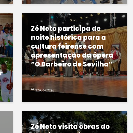
Zé Neto participa de
a
noite histórica para a
cultura feirense com
apresentação da ópera
“O Barbeiro de Sevilha”
r
22/05/2026
Zé Neto visita obras do