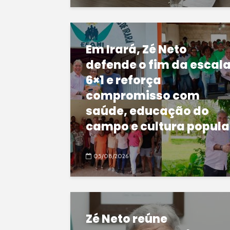
Em Irará, Zé Neto
defende o fim da escal
6×1 e reforça
compromisso com
saúde, educação do
campo e cultura popula
05/08/2026
Zé Neto reúne