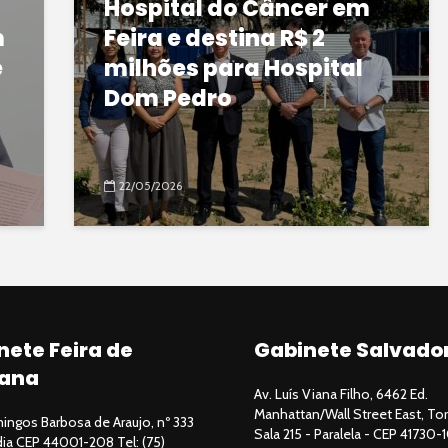
Hospital do Câncer em
m
Feira e destina R$ 2
e
milhões para Hospital
Dom Pedro
22/05/2026
nete Feira de
Gabinete Salvado
ana
Av. Luís Viana Filho, 6462 Ed.
Manhattan/Wall Street East, Tor
ngos Barbosa de Araujo, nº 333
Sala 215 - Paralela - CEP 41730-1
ndia CEP 44001-208 Tel: (75)