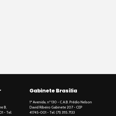
r
Gabinete Brasília
1ª Avenida, nº 130 - C.A.B. Prédio Nelson
re B,
David Ribeiro Gabinete 207 - CEP
01 - Tel:
41745-001 - Tel: (71) 3115.7133