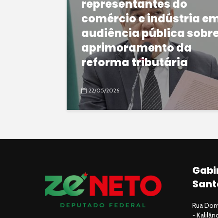
representantes do
comércio e indústria e
audiência pública sobr
aprimoramento da
reforma tributária
22/05/2026
Gabi
Sant
Rua Domi
- Kalilâ