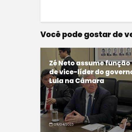
Você pode gostar de v
Zé Neto assume função
de vice-líder do govern
Lula na Câmara
09/04/2025