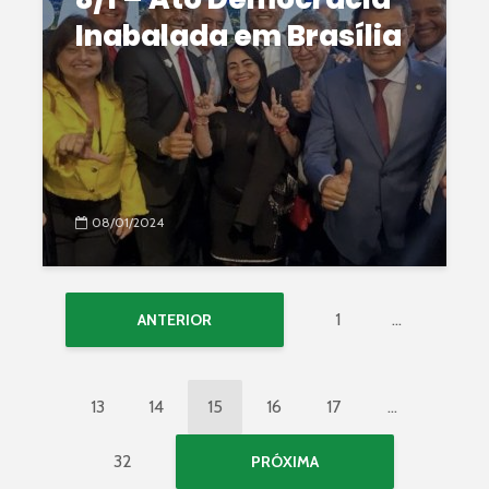
Inabalada em Brasília
08/01/2024
1
…
ANTERIOR
13
14
15
16
17
…
32
PRÓXIMA