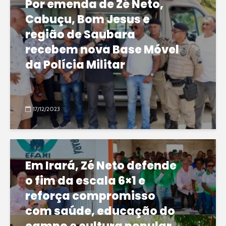
Por emenda de Zé Neto,
Cabuçu, Bom Jesus e
região de Saubara
recebem nova Base Móvel
da Polícia Militar
17/12/2023
Em Irará, Zé Neto defende
o fim da escala 6×1 e
reforça compromisso
com saúde, educação do