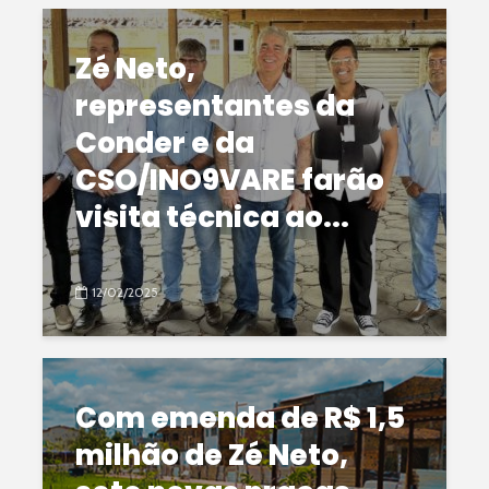
Zé Neto,
representantes da
Conder e da
CSO/INO9VARE farão
visita técnica ao...
12/02/2025
Com emenda de R$ 1,5
milhão de Zé Neto,