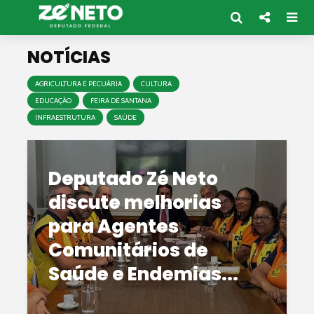
NOTÍCIAS
AGRICULTURA E PECUÁRIA
CULTURA
EDUCAÇÃO
FEIRA DE SANTANA
INFRAESTRUTURA
SAÚDE
Deputado Zé Neto
discute melhorias
para Agentes
Comunitários de
Saúde e Endemias...