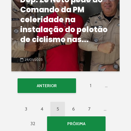
Comando da PM
celeridade na
instalação do pelotão
de ciclismo nas...
29/01/2025
1
…
ANTERIOR
3
4
5
6
7
…
32
PRÓXIMA