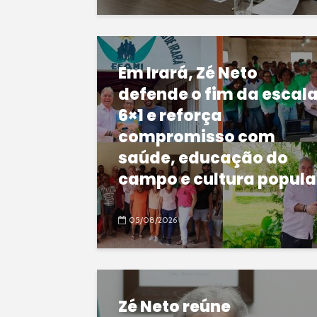
Em Irará, Zé Neto
defende o fim da escal
6×1 e reforça
compromisso com
saúde, educação do
campo e cultura popula
05/08/2026
Zé Neto reúne