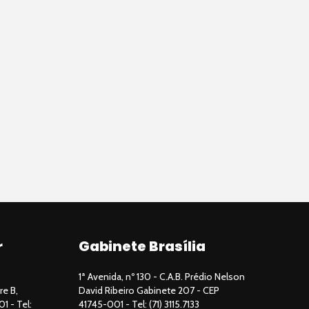
r
Gabinete Brasília
1ª Avenida, nº 130 - C.A.B. Prédio Nelson
re B,
David Ribeiro Gabinete 207 - CEP
01 - Tel:
41745-001 - Tel: (71) 3115.7133