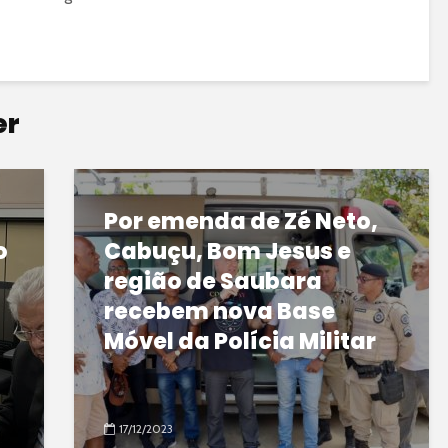
er
Por emenda de Zé Neto,
o
Cabuçu, Bom Jesus e
região de Saubara
recebem nova Base
Móvel da Polícia Militar
17/12/2023