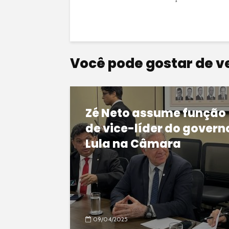
Você pode gostar de v
Zé Neto assume função
de vice-líder do govern
Lula na Câmara
09/04/2025