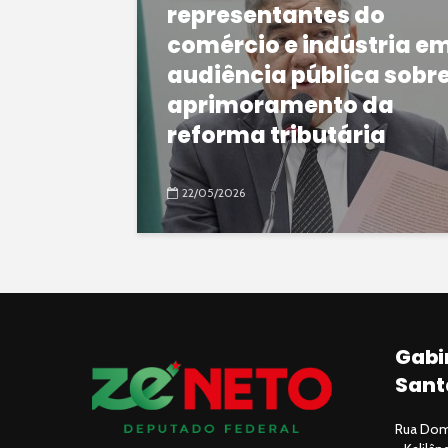
representantes do
comércio e indústria e
audiência pública sobr
aprimoramento da
reforma tributária
22/05/2026
Gabi
Sant
Rua Domi