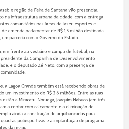
aseb e região de Feira de Santana vão presenciar,
co na infraestrutura urbana da cidade, com a entrega
tos comunitários nas áreas de lazer, esportes e
ruto de emenda parlamentar de R$ 1,5 milhão destinada
, em parceria com o Governo do Estado.
, em frente ao vestiário e campo de futebol, na
lo presidente da Companhia de Desenvolvimento
ndade, e o deputado Zé Neto, com a presença de
a comunidade.
ços, a Lagoa Grande também está recebendo obras de
ndo um investimento de R$ 2,6 milhões. Entre as ruas
s estão a Miracatu, Noruega, Joaquim Nabuco (em três
assam a contar com calçamento e a eliminação de
empla ainda a construção de arquibancadas para
 quadras poliesportivas e a implantação de programa
ntes da região.