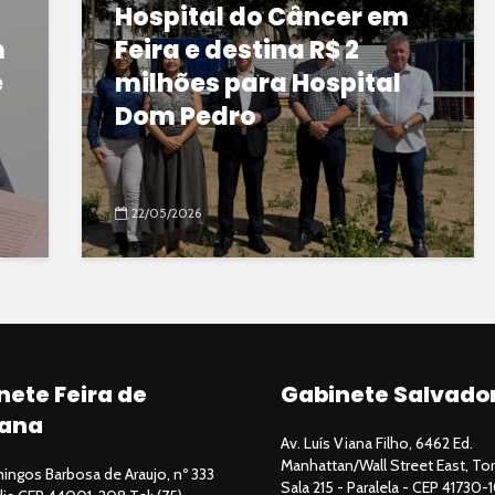
Hospital do Câncer em
m
Feira e destina R$ 2
e
milhões para Hospital
Dom Pedro
22/05/2026
nete Feira de
Gabinete Salvado
ana
Av. Luís Viana Filho, 6462 Ed.
Manhattan/Wall Street East, Tor
ngos Barbosa de Araujo, nº 333
Sala 215 - Paralela - CEP 41730-1