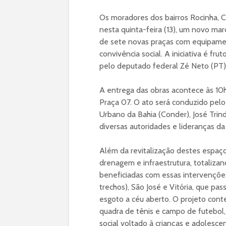
Os moradores dos bairros Rocinha, C
nesta quinta-feira (13), um novo mar
de sete novas praças com equipamen
convivência social. A iniciativa é f
pelo deputado federal Zé Neto (PT)
A entrega das obras acontece às 10h
Praça 07. O ato será conduzido pe
Urbano da Bahia (Conder), José Tri
diversas autoridades e lideranças d
Além da revitalização destes espa
drenagem e infraestrutura, totaliza
beneficiadas com essas intervençõe
trechos), São José e Vitória, que p
esgoto a céu aberto. O projeto cont
quadra de tênis e campo de futebol,
social voltado à crianças e adolesce