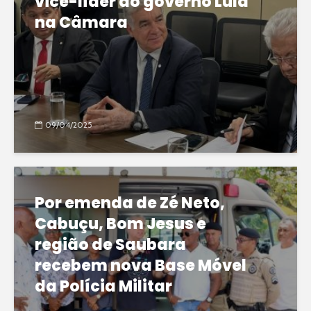
vice-líder do governo Lula
na Câmara
09/04/2025
Por emenda de Zé Neto,
Cabuçu, Bom Jesus e
região de Saubara
recebem nova Base Móvel
da Polícia Militar