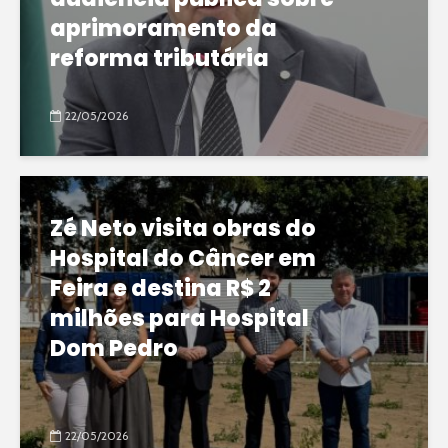
aprimoramento da
reforma tributária
22/05/2026
Zé Neto visita obras do
Hospital do Câncer em
Feira e destina R$ 2
milhões para Hospital
Dom Pedro
22/05/2026