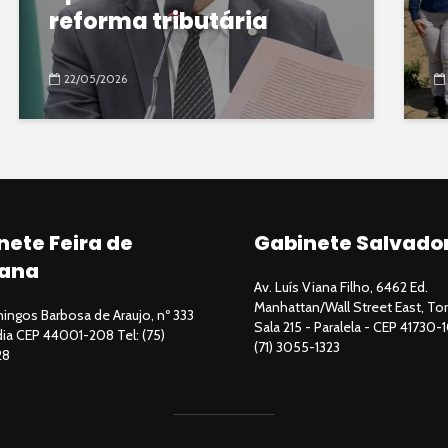
reforma tributária
22/05/2026
nete Feira de
Gabinete Salvado
ana
Av. Luís Viana Filho, 6462 Ed.
Manhattan/Wall Street East, Tor
ngos Barbosa de Araujo, nº 333
Sala 215 - Paralela - CEP 41730-1
ndia CEP 44001-208 Tel: (75)
(71) 3055-1323
28