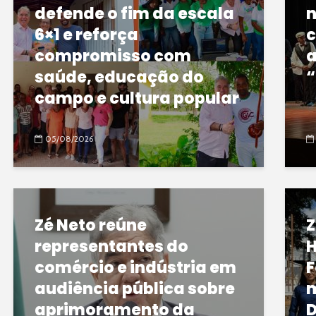
defende o fim da escala
n
6×1 e reforça
c
compromisso com
a
saúde, educação do
“
campo e cultura popular
05/08/2026
Zé Neto reúne
Z
representantes do
H
comércio e indústria em
F
audiência pública sobre
m
aprimoramento da