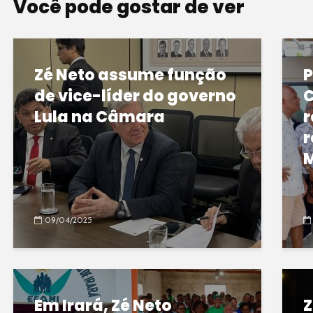
Você pode gostar de ver
Zé Neto assume função
P
de vice-líder do governo
C
Lula na Câmara
r
r
M
09/04/2025
Em Irará, Zé Neto
Z