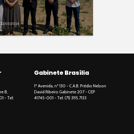
22/05/2026
r
Gabinete Brasília
1ª Avenida, nº 130 - C.A.B. Prédio Nelson
re B,
David Ribeiro Gabinete 207 - CEP
01 - Tel:
41745-001 - Tel: (71) 3115.7133