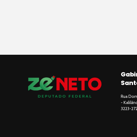
Gabi
Sant
Rua Domi
- Kalilâ
3223-27