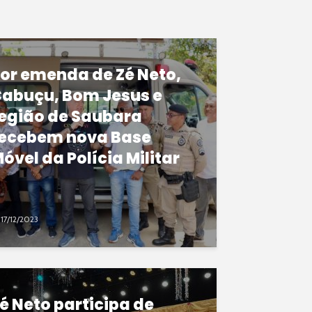
or emenda de Zé Neto,
abuçu, Bom Jesus e
egião de Saubara
ecebem nova Base
óvel da Polícia Militar
17/12/2023
é Neto participa de