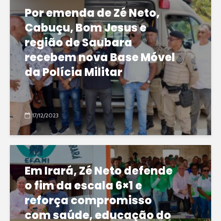
Por emenda de Zé Neto,
Cabuçu, Bom Jesus e
região de Saubara
recebem nova Base Móvel
da Polícia Militar
17/12/2023
Em Irará, Zé Neto defende
o fim da escala 6×1 e
reforça compromisso
com saúde, educação do