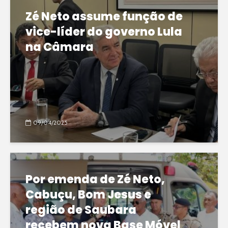
Zé Neto assume função de
vice-líder do governo Lula
na Câmara
09/04/2025
Por emenda de Zé Neto,
Cabuçu, Bom Jesus e
região de Saubara
recebem nova Base Móvel