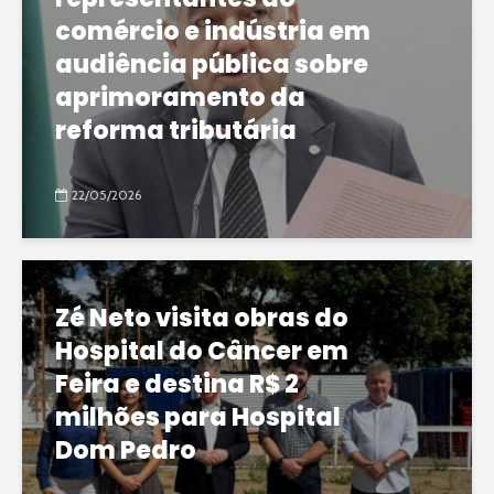
comércio e indústria em
audiência pública sobre
aprimoramento da
reforma tributária
22/05/2026
Zé Neto visita obras do
Hospital do Câncer em
Feira e destina R$ 2
milhões para Hospital
Dom Pedro