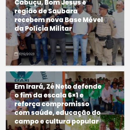
Cabuçu, Bom Jesus e
região de Saubara
recebem nova Base Móvel
da Polícia Militar
17/12/2023
Em Irará, Zé Neto defende
o fim da escala 6×1 e
reforça compromisso
com saúde, educação do
campo e cultura popular