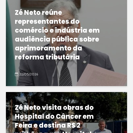
Zé Neto reúne
representantes do
comércio e indústria em
audiência pública sobre
aprimoramento da
reforma tributária
22/05/2026
Zé Neto visita obras do
Hospital do Câncer em
Feira e destina R$ 2