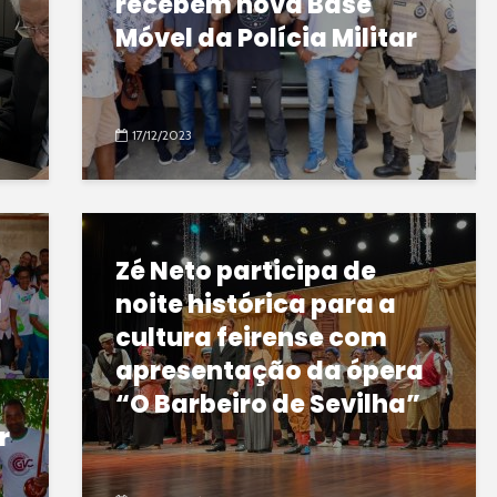
recebem nova Base
Móvel da Polícia Militar
17/12/2023
Zé Neto participa de
a
noite histórica para a
cultura feirense com
apresentação da ópera
“O Barbeiro de Sevilha”
r