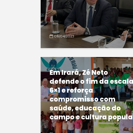
09/04/2025
Em Irará, Zé Neto
defende o fim da escal
6×1 e reforça
compromisso com
saúde, educação do
campo e cultura popula