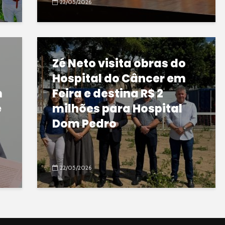
22/05/2026
Zé Neto visita obras do
Hospital do Câncer em
m
Feira e destina R$ 2
e
milhões para Hospital
Dom Pedro
22/05/2026