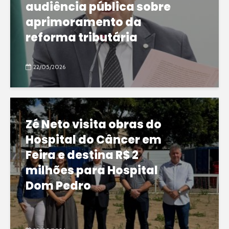
audiência pública sobre
aprimoramento da
reforma tributária
22/05/2026
Zé Neto visita obras do
Hospital do Câncer em
Feira e destina R$ 2
milhões para Hospital
Dom Pedro