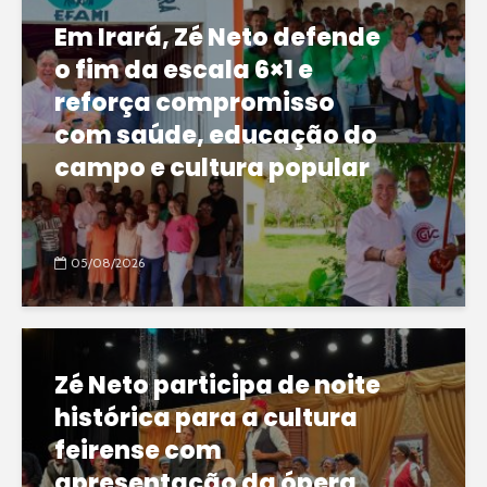
Em Irará, Zé Neto defende
o fim da escala 6×1 e
reforça compromisso
com saúde, educação do
campo e cultura popular
05/08/2026
Zé Neto participa de noite
histórica para a cultura
feirense com
apresentação da ópera