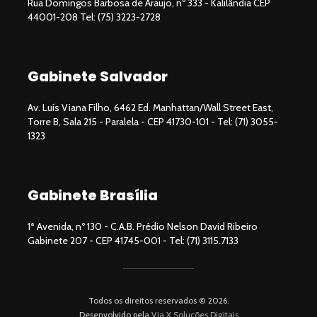
Rua Domingos Barbosa de Araujo, nº 333 - Kalilândia CEP
44001-208 Tel: (75) 3223-2728
Gabinete Salvador
Av. Luís Viana Filho, 6462 Ed. Manhattan/Wall Street East,
Torre B, Sala 215 - Paralela - CEP 41730-101 - Tel: (71) 3055-
1323
Gabinete Brasília
1ª Avenida, nº 130 - C.A.B. Prédio Nelson David Ribeiro
Gabinete 207 - CEP 41745-001 - Tel: (71) 3115.7133
Todos os direitos reservados © 2026.
Desenvolvido pela
Via X Soluções Digitais