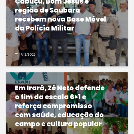
Cabuçu, Bom Jesus e
região de Saubara
recebem nova Base Móvel
da Polícia Militar
17/12/2023
Em Irará, Zé Neto defende
o fim da escala 6×1 e
reforça compromisso
com saúde, educação do
campo e cultura popular