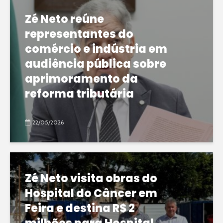
Zé Neto reúne
representantes do
comércio e indústria em
audiência pública sobre
aprimoramento da
reforma tributária
22/05/2026
Zé Neto visita obras do
Hospital do Câncer em
Feira e destina R$ 2