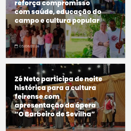
reforça compromisso
com saúde, educação do
campo e cultura popular
05/08/2026
Zé Neto participa de noite
histórica para a cultura
feirense com
apresentação da ópera
“O Barbeiro de Sevilha”