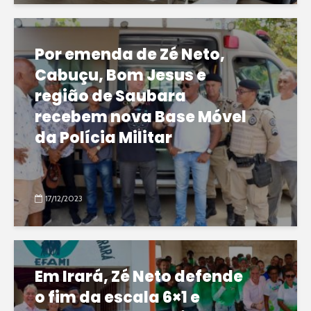
Por emenda de Zé Neto,
Cabuçu, Bom Jesus e
região de Saubara
recebem nova Base Móvel
da Polícia Militar
17/12/2023
Em Irará, Zé Neto defende
o fim da escala 6×1 e