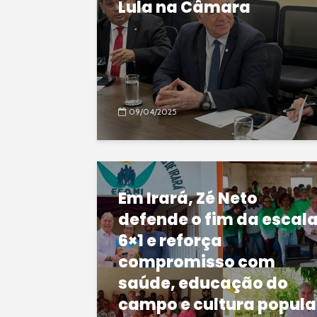
Lula na Câmara
09/04/2025
Em Irará, Zé Neto
defende o fim da escal
6×1 e reforça
compromisso com
saúde, educação do
campo e cultura popula