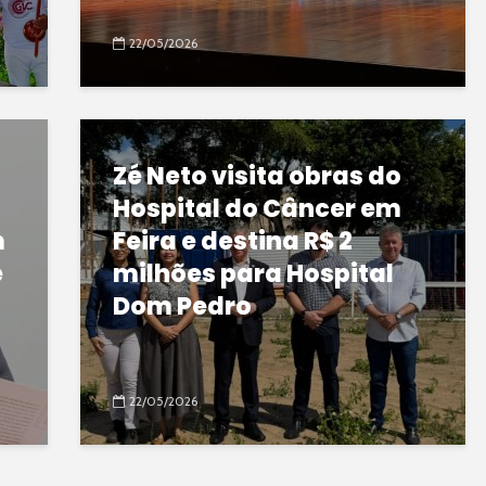
22/05/2026
Zé Neto visita obras do
Hospital do Câncer em
m
Feira e destina R$ 2
e
milhões para Hospital
Dom Pedro
22/05/2026