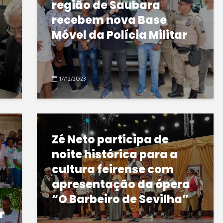
região de Saubara
recebem nova Base
Móvel da Polícia Militar
17/12/2023
Zé Neto participa de
a
noite histórica para a
cultura feirense com
apresentação da ópera
“O Barbeiro de Sevilha”
r