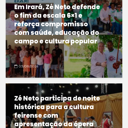
Em Irará, Zé Neto defende
o fim da escala 6×1 e
reforça compromisso
com saúde, educação do
campo e cultura popular
05/08/2026
Zé Neto participa de noite
histórica para a cultura
feirense com
apresentação da ópera