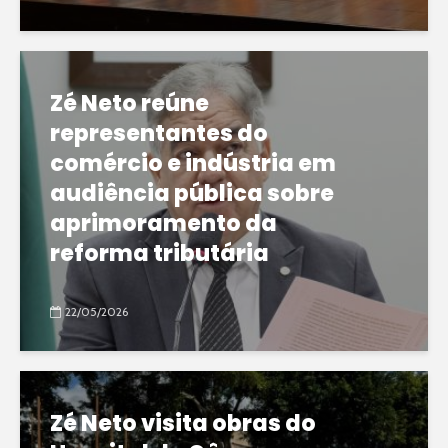
Zé Neto reúne
representantes do
comércio e indústria em
audiência pública sobre
aprimoramento da
reforma tributária
22/05/2026
Zé Neto visita obras do