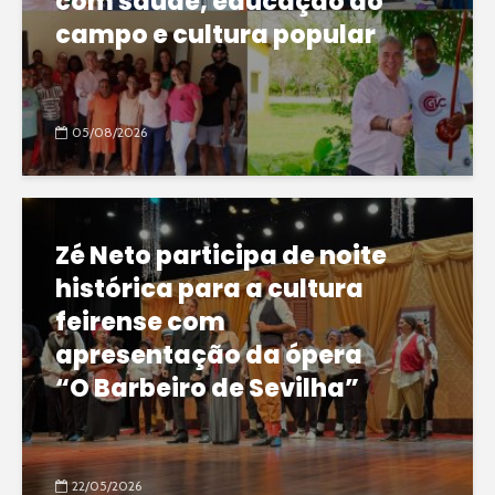
com saúde, educação do
campo e cultura popular
05/08/2026
Zé Neto participa de noite
histórica para a cultura
feirense com
apresentação da ópera
“O Barbeiro de Sevilha”
22/05/2026