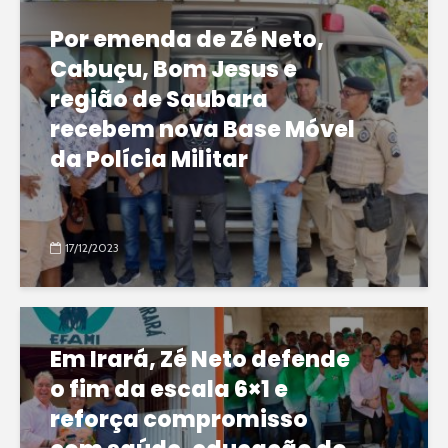
Por emenda de Zé Neto,
Cabuçu, Bom Jesus e
região de Saubara
recebem nova Base Móvel
da Polícia Militar
17/12/2023
Em Irará, Zé Neto defende
o fim da escala 6×1 e
reforça compromisso