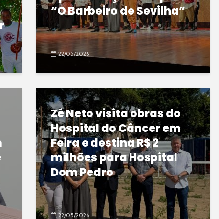
“O Barbeiro de Sevilha”
r
22/05/2026
Zé Neto visita obras do
Hospital do Câncer em
m
Feira e destina R$ 2
e
milhões para Hospital
Dom Pedro
22/05/2026