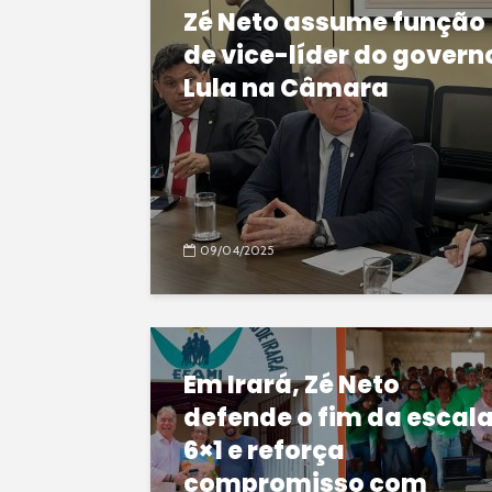
Zé Neto assume função
de vice-líder do govern
Lula na Câmara
09/04/2025
Em Irará, Zé Neto
defende o fim da escal
6×1 e reforça
compromisso com