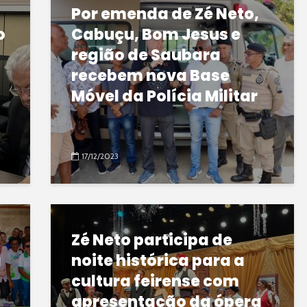
Por emenda de Zé Neto,
o
Cabuçu, Bom Jesus e
região de Saubara
recebem nova Base
Móvel da Polícia Militar
17/12/2023
Zé Neto participa de
a
noite histórica para a
cultura feirense com
apresentação da ópera