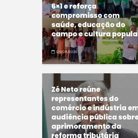
6×1 e reforça
compromisso com
saúde, educação do
campo e cultura popula
05/08/2026
Zé Neto reúne
representantes do
comércio e indústria e
audiência pública sobr
aprimoramento da
reforma tributária