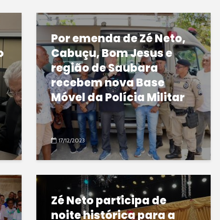
Por emenda de Zé Neto,
o
Cabuçu, Bom Jesus e
região de Saubara
recebem nova Base
Móvel da Polícia Militar
17/12/2023
Zé Neto participa de
a
noite histórica para a