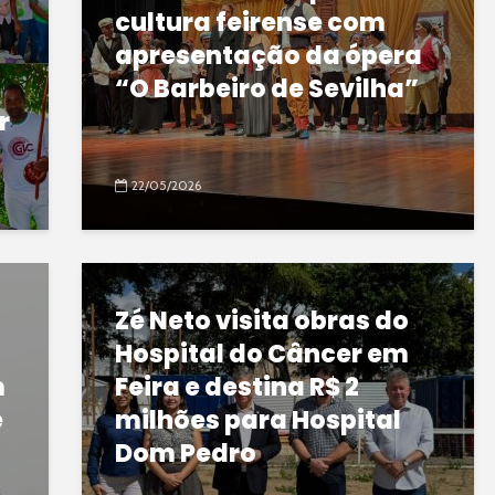
cultura feirense com
apresentação da ópera
“O Barbeiro de Sevilha”
r
22/05/2026
Zé Neto visita obras do
Hospital do Câncer em
m
Feira e destina R$ 2
e
milhões para Hospital
Dom Pedro