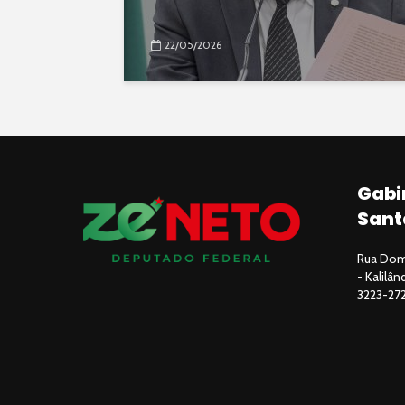
22/05/2026
Gabi
Sant
Rua Domi
- Kalilâ
3223-27