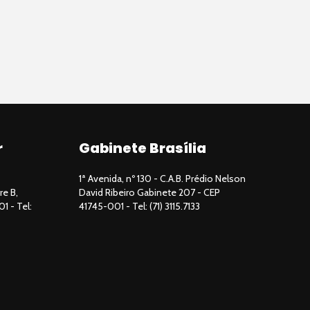
r
Gabinete Brasília
1ª Avenida, nº 130 - C.A.B. Prédio Nelson
re B,
David Ribeiro Gabinete 207 - CEP
01 - Tel:
41745-001 - Tel: (71) 3115.7133