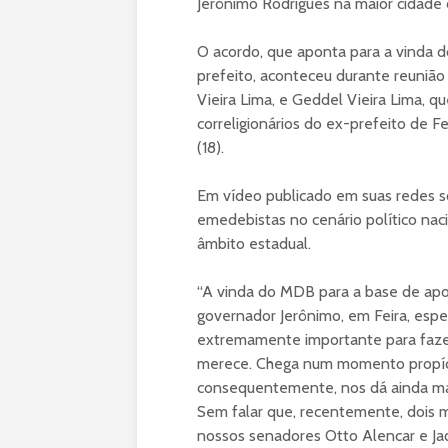
Jerônimo Rodrigues na maior cidade d
O acordo, que aponta para a vinda d
prefeito, aconteceu durante reuniã
Vieira Lima, e Geddel Vieira Lima, 
correligionários do ex-prefeito de F
(18).
Em vídeo publicado em suas redes so
emedebistas no cenário político nac
âmbito estadual.
“A vinda do MDB para a base de apo
governador Jerônimo, em Feira, espe
extremamente importante para fazer
merece. Chega num momento propício 
consequentemente, nos dá ainda mai
Sem falar que, recentemente, dois 
nossos senadores Otto Alencar e Ja