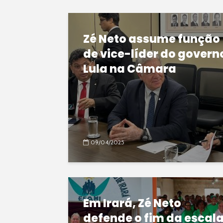
Zé Neto assume função
de vice-líder do govern
Lula na Câmara
09/04/2025
Em Irará, Zé Neto
defende o fim da escal