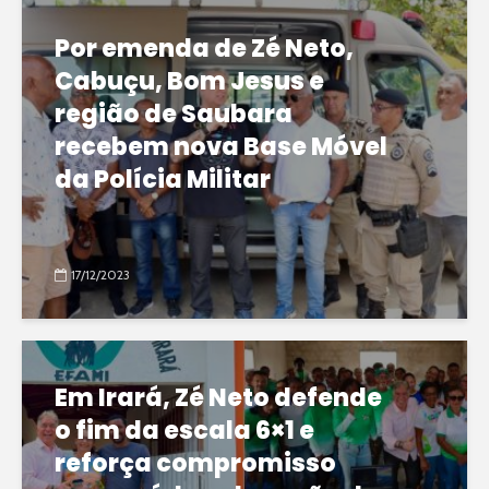
Por emenda de Zé Neto,
Cabuçu, Bom Jesus e
região de Saubara
recebem nova Base Móvel
da Polícia Militar
17/12/2023
Em Irará, Zé Neto defende
o fim da escala 6×1 e
reforça compromisso