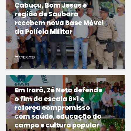
Cabuçu, Bom Jesus e
região de Saubara
recebem nova Base Móvel
da Polícia Militar
17/12/2023
Em Irará, Zé Neto defende
o fim da escala 6×1 e
reforça compromisso
com saúde, educação do
campo e cultura popular