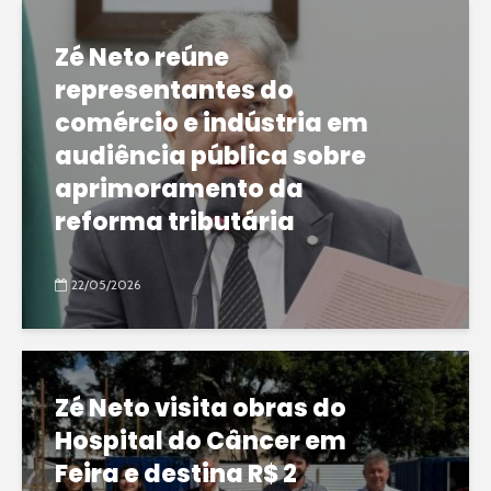
Zé Neto reúne
representantes do
comércio e indústria em
audiência pública sobre
aprimoramento da
reforma tributária
22/05/2026
Zé Neto visita obras do
Hospital do Câncer em
Feira e destina R$ 2