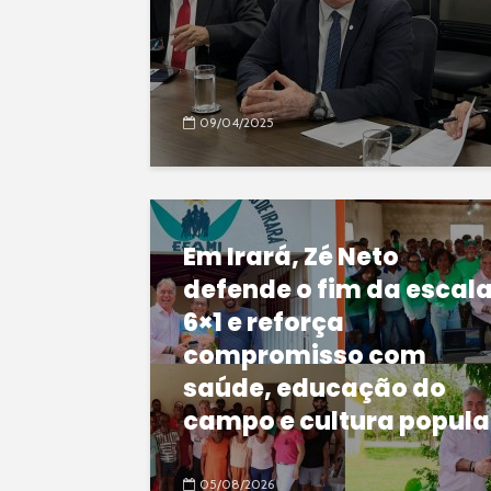
09/04/2025
Em Irará, Zé Neto
defende o fim da escal
6×1 e reforça
compromisso com
saúde, educação do
campo e cultura popula
05/08/2026