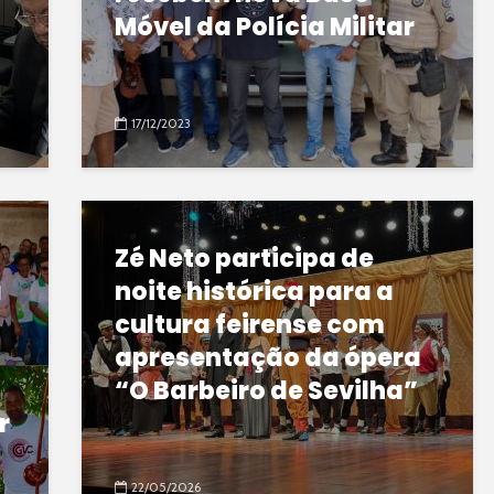
Móvel da Polícia Militar
17/12/2023
Zé Neto participa de
a
noite histórica para a
cultura feirense com
apresentação da ópera
“O Barbeiro de Sevilha”
r
22/05/2026