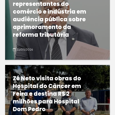
representantes do
comércio e indústria em
audiência pública sobre
aprimoramento da
reforma tributária
22/05/2026
Zé Neto visita obras do
Hospital do Câncer em
Feira e destina R$ 2
milhões para Hospital
Dom Pedro