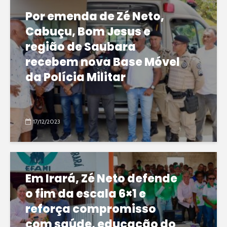
Por emenda de Zé Neto,
Cabuçu, Bom Jesus e
região de Saubara
recebem nova Base Móvel
da Polícia Militar
17/12/2023
Em Irará, Zé Neto defende
o fim da escala 6×1 e
reforça compromisso
com saúde, educação do