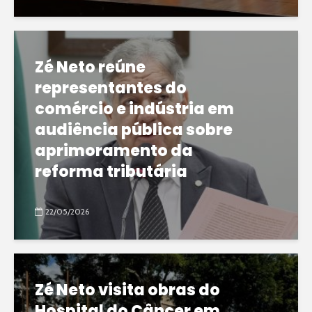
Zé Neto reúne
representantes do
comércio e indústria em
audiência pública sobre
aprimoramento da
reforma tributária
22/05/2026
Zé Neto visita obras do
Hospital do Câncer em