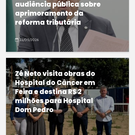
audiência pública sobre
aprimoramento da
reforma tributária
22/05/2026
Zé Neto visita obras do
Hospital do Câncer em
Feira e destina R$ 2
milhões para Hospital
Dom Pedro