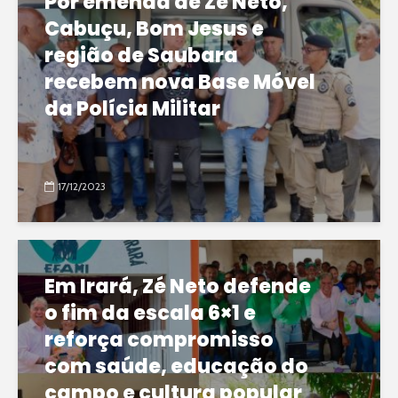
Por emenda de Zé Neto,
Cabuçu, Bom Jesus e
região de Saubara
recebem nova Base Móvel
da Polícia Militar
17/12/2023
Em Irará, Zé Neto defende
o fim da escala 6×1 e
reforça compromisso
com saúde, educação do
campo e cultura popular