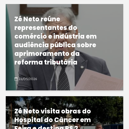
Zé Neto reúne
representantes do
comércio e indústria em
audiência pública sobre
aprimoramento da
reforma tributária
22/05/2026
Zé Neto visita obras do
Hospital do Câncer em
Feira e destina R$ 2